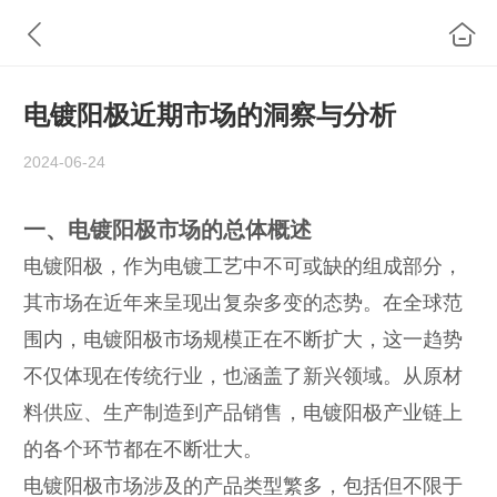
电镀阳极近期市场的洞察与分析
2024-06-24
一、电镀阳极市场的总体概述
电镀阳极，作为电镀工艺中不可或缺的组成部分，
其市场在近年来呈现出复杂多变的态势。在全球范
围内，电镀阳极市场规模正在不断扩大，这一趋势
不仅体现在传统行业，也涵盖了新兴领域。从原材
料供应、生产制造到产品销售，电镀阳极产业链上
的各个环节都在不断壮大。
电镀阳极市场涉及的产品类型繁多，包括但不限于